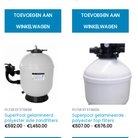
TOEVOEGEN AAN
TOEVOEGEN AAN
WINKELWAGEN
WINKELWAGEN
FILTERSYSTEMEN
FILTERSYSTEMEN
SuperPool gelamineerd
Superpool gelamineerde
polyester side zandfilters
polyester top filters
Prijsklasse:
Prijsklasse:
€
592.00
-
€
1,450.00
€
507.00
-
€
676.00
€592.00
€507.00
tot
tot
€1,450.00
€676.00