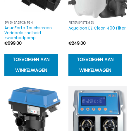
ZWEMBADPOMPEN
FILTERSYSTEMEN
AquaForte Touchscreen
Aqualoon EZ Clean 400 Filter
Variabele snelheid
zwembadpomp
€
699.00
€
249.00
TOEVOEGEN AAN
TOEVOEGEN AAN
WINKELWAGEN
WINKELWAGEN