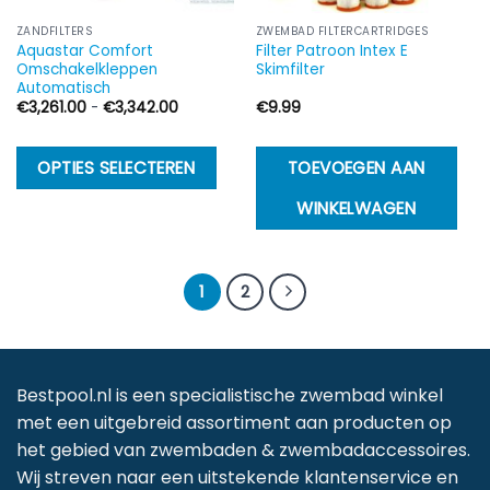
p
ZANDFILTERS
ZWEMBAD FILTERCARTRIDGES
Aquastar Comfort
Filter Patroon Intex E
Omschakelkleppen
Skimfilter
Automatisch
Prijsklasse:
€
3,261.00
-
€
3,342.00
€
9.99
€3,261.00
tot
€3,342.00
Dit
OPTIES SELECTEREN
TOEVOEGEN AAN
product
WINKELWAGEN
heeft
meerdere
variaties.
1
2
Deze
optie
kan
gekozen
Bestpool.nl is een specialistische zwembad winkel
worden
met een uitgebreid assortiment aan producten op
op
het gebied van zwembaden & zwembadaccessoires.
de
Wij streven naar een uitstekende klantenservice en
productpagina