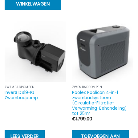
WINKELWAGEN
h
m
va
D
op
k
g
w
o
d
p
ZWEMBADPOMPEN
ZWEMBADPOMPEN
InverS DS19-IG
Poolex Poolican 4-in-1
Zwembadpomp
zwembadsysteem
(Circulatie-Filtratie-
Verwarming-Behandeling)
tot 25m³
€
1,799.00
LEES VERDER
TOEVOEGEN AAN