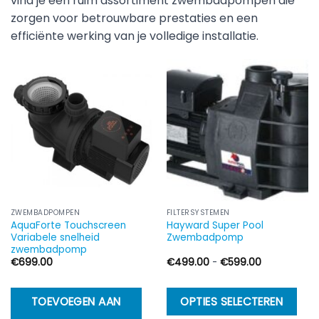
vind je een ruim assortiment zwembadpompen die
zorgen voor betrouwbare prestaties en een
efficiënte werking van je volledige installatie.
ZWEMBADPOMPEN
FILTERSYSTEMEN
AquaForte Touchscreen
Hayward Super Pool
Variabele snelheid
Zwembadpomp
zwembadpomp
Prijsklasse:
€
699.00
€
499.00
-
€
599.00
€499.00
tot
€599.00
Di
TOEVOEGEN AAN
OPTIES SELECTEREN
p