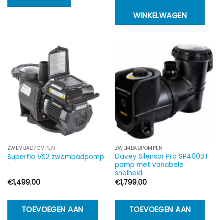
WINKELWAGEN
ZWEMBADPOMPEN
ZWEMBADPOMPEN
Davey Silensor Pro SP400BT
Superflo VS2 zwembadpomp
pomp met variabele
snelheid
€
1,499.00
€
1,799.00
TOEVOEGEN AAN
TOEVOEGEN AAN