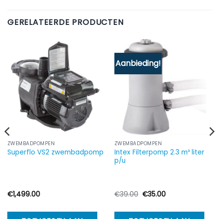
GERELATEERDE PRODUCTEN
Aanbieding!
ZWEMBADPOMPEN
ZWEMBADPOMPEN
Intex Filterpomp 2.3 m³ liter
Superflo VS2 zwembadpomp
p/u
Oorspronkelijke
Huidige
€
1,499.00
€
39.00
€
35.00
prijs
prijs
was:
is:
€39.00.
€35.00.