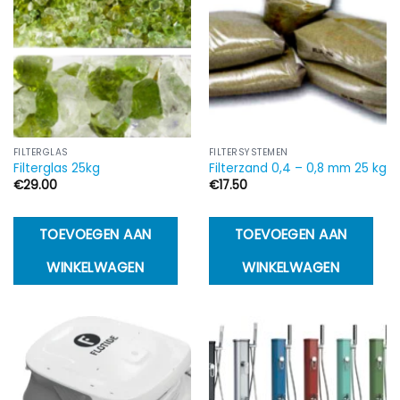
FILTERGLAS
FILTERSYSTEMEN
Filterglas 25kg
Filterzand 0,4 – 0,8 mm 25 kg
€
29.00
€
17.50
TOEVOEGEN AAN
TOEVOEGEN AAN
WINKELWAGEN
WINKELWAGEN