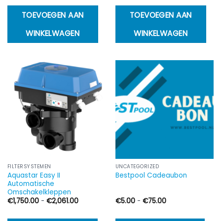
TOEVOEGEN AAN
TOEVOEGEN AAN
WINKELWAGEN
WINKELWAGEN
FILTERSYSTEMEN
UNCATEGORIZED
Aquastar Easy II
Bestpool Cadeaubon
Automatische
Omschakelkleppen
Prijsklasse:
Prijsklasse:
€
1,750.00
-
€
2,061.00
€
5.00
-
€
75.00
€1,750.00
€5.00
tot
tot
€2,061.00
€75.00