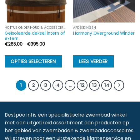
o
d
p
HOTTUB ONDERHOUD & ACCESSOIRES
AFDEKKINGEN
Geïsoleerde deksel intern of
Harmony Overground Winder
extern
Prijsklasse:
€
265.00
-
€
395.00
€265.00
tot
€395.00
Dit
OPTIES SELECTEREN
LEES VERDER
product
heeft
meerdere
1
2
3
4
…
12
13
14
variaties.
Deze
optie
kan
Bestpool.nl is een specialistische zwembad winkel
gekozen
met een uitgebreid assortiment aan producten op
worden
het gebied van zwembaden & zwembadaccessoires.
op
Wij streven naar een uitstekende klantenservice en