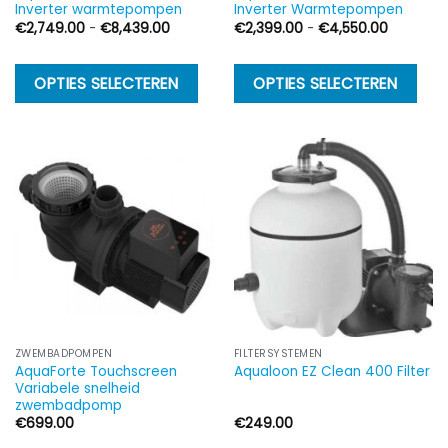
Inverter warmtepompen
Inverter Warmtepompen
Prijsklasse:
Prijsklass
€
2,749.00
-
€
8,439.00
€
2,399.00
-
€
4,550.00
€2,749.00
€2,399.
tot
tot
€8,439.00
€4,550.
Dit
Di
OPTIES SELECTEREN
OPTIES SELECTEREN
product
p
heeft
h
meerdere
m
variaties.
va
Deze
D
optie
op
kan
k
gekozen
g
worden
w
op
o
de
d
ZWEMBADPOMPEN
FILTERSYSTEMEN
AquaForte Touchscreen
Aqualoon EZ Clean 400 Filter
productpagina
p
Variabele snelheid
zwembadpomp
€
699.00
€
249.00