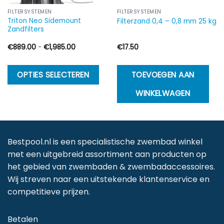
FILTERSYSTEMEN
FILTERSYSTEMEN
Triton Neo Sidemount
Filterzand 0,4 – 0,8 mm 25 kg
Zandfilters
Prijsklasse:
€
889.00
-
€
1,985.00
€
17.50
€889.00
tot
€1,985.00
Dit
Dit
OPTIES SELECTEREN
TOEVOEGEN AAN
product
product
WINKELWAGEN
heeft
heeft
meerdere
meerdere
variaties.
variaties.
Deze
Deze
Bestpool.nl is een specialistische zwembad winkel
optie
optie
met een uitgebreid assortiment aan producten op
kan
kan
het gebied van zwembaden & zwembadaccessoires.
gekozen
gekozen
Wij streven naar een uitstekende klantenservice en
worden
worden
competitieve prijzen.
op
op
de
de
Betalen
productpagina
productpagina