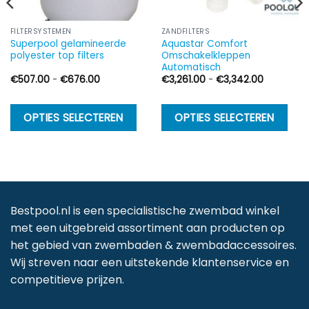
FILTERSYSTEMEN
ZANDFILTERS
Superpool gelamineerde
Aquastar Comfort
polyester top filters
Omschakelkleppen
Automatisch
Prijsklasse:
Prijsklasse
€
507.00
-
€
676.00
€
3,261.00
-
€
3,342.00
€507.00
€3,261.00
tot
tot
€676.00
€3,342.0
Dit
Di
OPTIES SELECTEREN
OPTIES SELECTEREN
product
p
heeft
h
meerdere
m
variaties.
va
Deze
D
Bestpool.nl is een specialistische zwembad winkel
optie
op
met een uitgebreid assortiment aan producten op
kan
k
het gebied van zwembaden & zwembadaccessoires.
gekozen
g
Wij streven naar een uitstekende klantenservice en
worden
w
competitieve prijzen.
op
o
de
d