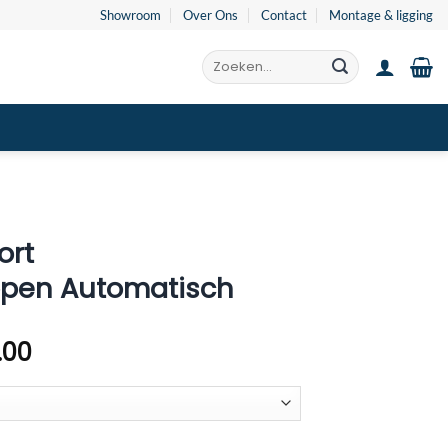
Showroom
Over Ons
Contact
Montage & ligging
Zoeken
naar:
ort
pen Automatisch
Prijsklasse:
.00
€3,261.00
tot
€3,342.00