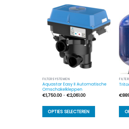
FILTERSYSTEMEN
FILTE
Aquastar Easy II Automatische
n 400 Filter
Trit
Omschakelkleppen
Prijsklasse:
€
1,750.00
-
€
2,061.00
€
88
€1,750.00
tot
€2,061.00
Dit
GEN AAN
OPTIES SELECTEREN
O
product
LWAGEN
heeft