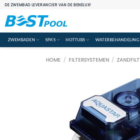
Ga
DE ZWEMBAD LEVERANCIER VAN DE BENELUX!
naar
inhoud
ZWEMBADEN
SPA’S
HOTTUBS
WATERBEHANDELING
HOME
/
FILTERSYSTEMEN
/
ZANDFILT