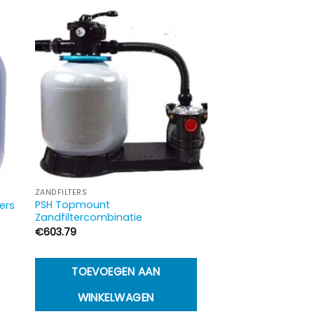
ZANDFILTERS
PSH Topmount
ers
Zandfiltercombinatie
€
603.79
t
TOEVOEGEN AAN
oduct
WINKELWAGEN
eft