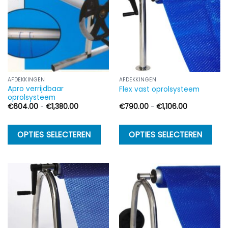
AFDEKKINGEN
AFDEKKINGEN
Apro verrijdbaar
Flex vast oprolsysteem
oprolsysteem
Prijsklasse:
Prijsklasse:
€
604.00
-
€
1,380.00
€
790.00
-
€
1,106.00
€604.00
€790.00
tot
tot
€1,380.00
€1,106.00
Dit
Di
OPTIES SELECTEREN
OPTIES SELECTEREN
product
p
heeft
h
meerdere
m
variaties.
va
Deze
D
optie
op
kan
k