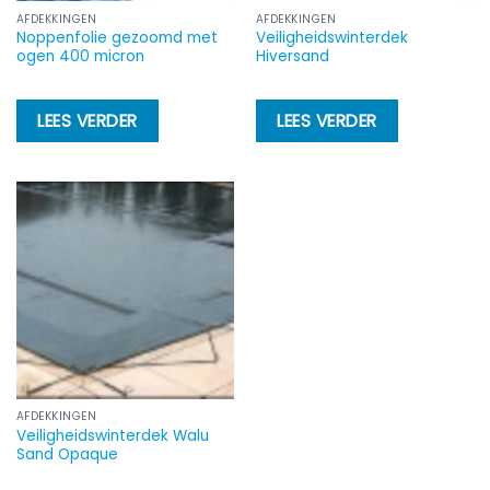
de
d
AFDEKKINGEN
AFDEKKINGEN
Noppenfolie gezoomd met
Veiligheidswinterdek
productpagina
p
ogen 400 micron
Hiversand
LEES VERDER
LEES VERDER
AFDEKKINGEN
Veiligheidswinterdek Walu
Sand Opaque