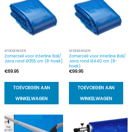
AFDEKKINGEN
AFDEKKINGEN
Zomerzeil voor Interline Bali/
Zomerzeil voor Interline Bali/
Java rond Ø355 cm (8-hoek)
Java rond Ø440 cm (8-
hoek)
€
69.95
€
99.95
TOEVOEGEN AAN
TOEVOEGEN AAN
WINKELWAGEN
WINKELWAGEN