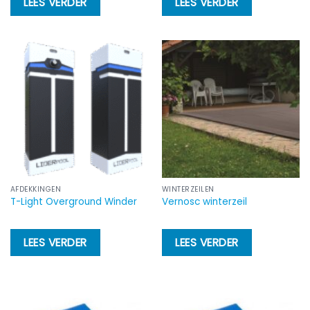
LEES VERDER
LEES VERDER
AFDEKKINGEN
WINTERZEILEN
T-Light Overground Winder
Vernosc winterzeil
LEES VERDER
LEES VERDER