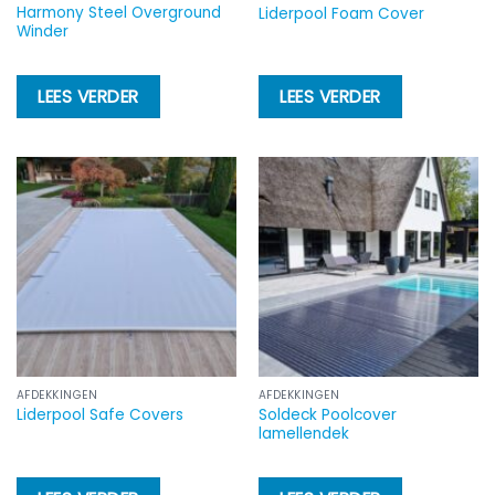
Harmony Steel Overground
Liderpool Foam Cover
Winder
LEES VERDER
LEES VERDER
AFDEKKINGEN
AFDEKKINGEN
Soldeck Poolcover
Liderpool Safe Covers
lamellendek