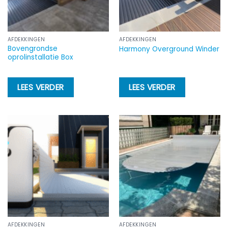
AFDEKKINGEN
AFDEKKINGEN
Bovengrondse
Harmony Overground Winder
oprolinstallatie Box
LEES VERDER
LEES VERDER
AFDEKKINGEN
AFDEKKINGEN