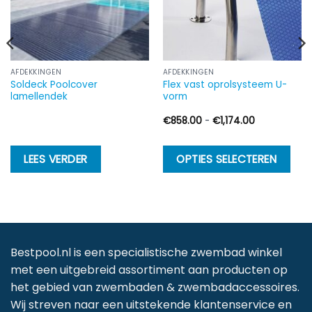
AFDEKKINGEN
AFDEKKINGEN
Soldeck Poolcover
Flex vast oprolsysteem U-
lamellendek
vorm
Prijsklasse:
€
858.00
-
€
1,174.00
€858.00
tot
€1,174.00
Di
LEES VERDER
OPTIES SELECTEREN
p
h
m
va
D
Bestpool.nl is een specialistische zwembad winkel
op
met een uitgebreid assortiment aan producten op
k
het gebied van zwembaden & zwembadaccessoires.
g
Wij streven naar een uitstekende klantenservice en
w