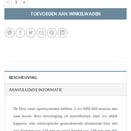
TOEVOEGEN AAN WINKELWAGEN
BESCHRIJVING
AANVULLENDE INFORMATIE
De Flex vaste oprolsystemen hebben 2 rvs AISI-304 steunen met
naar keuze flens bevestiging of instorthulzen (met rvs afdek
kappen), rem, telescopische geanodiseerde aluminium buis met
een diameter van 110 mm en oprol hendel van 140 mm met dek