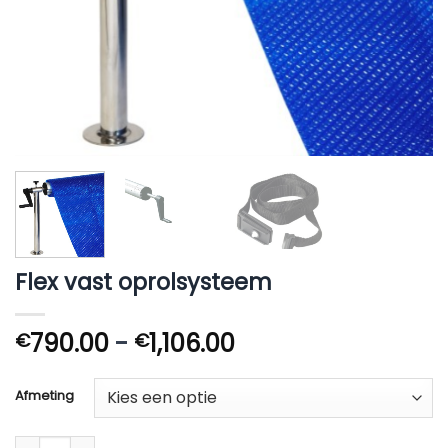
Flex vast oprolsysteem
Prijsklasse:
790.00
-
1,106.00
€
€
€790.00
tot
Afmeting
€1,106.00
Flex vast oprolsysteem aantal