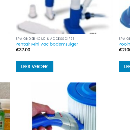
SPA ONDERHOUD & ACCESSOIRES
SPA O
Pentair Mini Vac bodemzuiger
Pool
€
37.00
€
21.0
LEES VERDER
LE