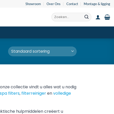
Showroom
Over Ons
Contact
Montage & ligging
Zoeken
naar:
ze collectie vindt u alles wat u nodig
spa filters
,
filterreiniger
en
volledige
ktische hulpmiddelen creëert u