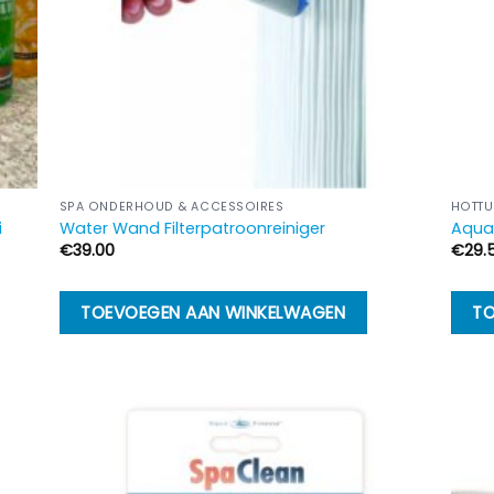
SPA ONDERHOUD & ACCESSOIRES
HOTTU
i
Water Wand Filterpatroonreiniger
AquaF
€
39.00
€
29.
TOEVOEGEN AAN WINKELWAGEN
TO