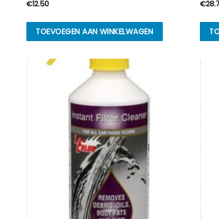
€
12.50
€
28.
TOEVOEGEN AAN WINKELWAGEN
TO
na