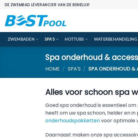
Ga
DE ZWEMBAD LEVERANCIER VAN DE BENELUX!
naar
inhoud
ZWEMBADEN
SPA’S
HOTTUBS
WATERBEHANDELING
Spa onderhoud & access
HOME
/
SPA'S
/
SPA ONDERHOUD & 
Alles voor schoon spa w
Goed spa onderhoud is essentieel om z
heeft om uw spa schoon, helder en in
onderhoudspakketten
voor optimale w
Daarnaast maken onze spa accessoires