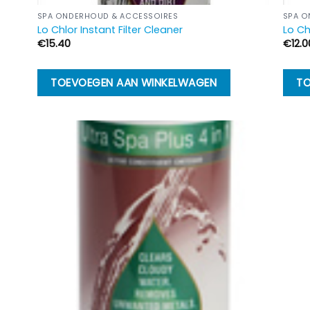
SPA ONDERHOUD & ACCESSOIRES
SPA O
Lo Chlor Instant Filter Cleaner
Lo Ch
€
15.40
€
12.0
TOEVOEGEN AAN WINKELWAGEN
TO