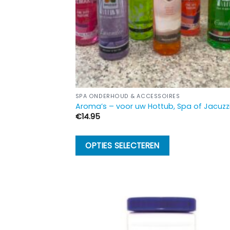
SPA ONDERHOUD & ACCESSOIRES
Aroma’s – voor uw Hottub, Spa of Jacuzz
€
14.95
Dit
OPTIES SELECTEREN
product
heeft
meerdere
variaties.
Deze
optie