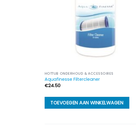
kan
gekozen
worden
op
de
productpagi
HOTTUB ONDERHOUD & ACCESSOIRES
Aquafinesse Filtercleaner
€
24.50
TOEVOEGEN AAN WINKELWAGEN