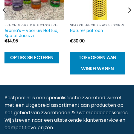
SPA ONDERHOUD & ACCESSOIRES
SPA ONDERHOUD & ACCESSOIRES
Aroma’s – voor uw Hottub,
Nature² patroon
Spa of Jacuzzi
€
14.95
€
30.00
Dit
OPTIES SELECTEREN
TOEVOEGEN AAN
product
WINKELWAGEN
heeft
meerdere
variaties.
Deze
Bestpool.nl is een specialistische zwembad winkel
optie
met een uitgebreid assortiment aan producten op
kan
het gebied van zwembaden & zwembadaccessoires.
gekozen
Wij streven naar een uitstekende klantenservice en
worden
competitieve prijzen.
op