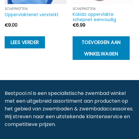
SCHEPNETTEN
SCHEPNETTEN
Kokido oppervlakte
Oppervlaktenet versterkt
schepnet eenvoudig
€
9.00
€
6.99
LEES VERDER
TOEVOEGEN AAN
WINKELWAGEN
Bestpool.nl is een specialistische zwembad winkel
met een uitgebreid assortiment aan producten op
het gebied van zwembaden & zwembadaccessoires.
Wij streven naar een uitstekende klantenservice en
competitieve prijzen.