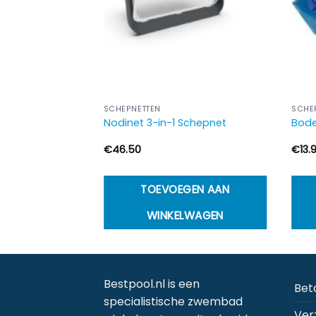
SCHEPNETTEN
SCHE
Nodinet 3-in-1 Schepnet
Bode
€
46.50
€
13.
TOEVOEGEN AAN
WINKELWAGEN
Bestpool.nl is een
Bet
specialistische zwembad
Ver