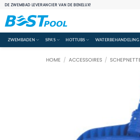
Ga
DE ZWEMBAD LEVERANCIER VAN DE BENELUX!
naar
inhoud
ZWEMBADEN
SPA’S
HOTTUBS
WATERBEHANDELING
HOME
/
ACCESSOIRES
/
SCHEPNETT