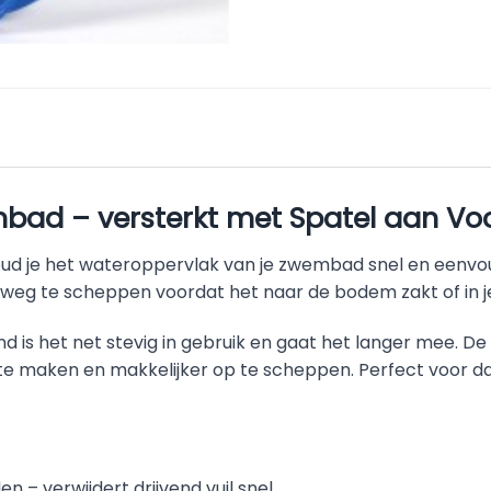
ad – versterkt met Spatel aan Voo
ud je het wateroppervlak van je zwembad snel en eenvou
il weg te scheppen voordat het naar de bodem zakt of in 
nd is het net stevig in gebruik en gaat het langer mee. D
os te maken en makkelijker op te scheppen. Perfect voor d
– verwijdert drijvend vuil snel