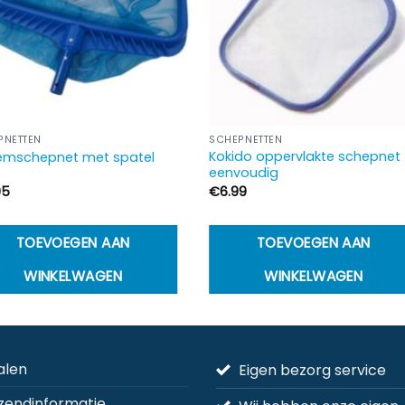
PNETTEN
SCHEPNETTEN
Kokido oppervlakte schepnet
mschepnet met spatel
eenvoudig
95
€
6.99
TOEVOEGEN AAN
TOEVOEGEN AAN
WINKELWAGEN
WINKELWAGEN
alen
Eigen bezorg service
zendinformatie