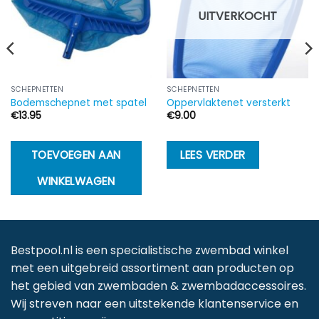
UITVERKOCHT
SCHEPNETTEN
SCHEPNETTEN
Bodemschepnet met spatel
Oppervlaktenet versterkt
€
13.95
€
9.00
TOEVOEGEN AAN
LEES VERDER
WINKELWAGEN
Bestpool.nl is een specialistische zwembad winkel
met een uitgebreid assortiment aan producten op
het gebied van zwembaden & zwembadaccessoires.
Wij streven naar een uitstekende klantenservice en