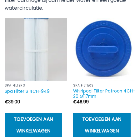
filter cartridge bij aan helder water en een goede
watercirculatie.
SPA FILTERS
SPA FILTERS
Whirlpool Filter Patroon 4CH-
Spa Filter S 4CH-949
20 Ø117mm
€
39.00
€
48.99
TOEVOEGEN AAN
TOEVOEGEN AAN
WINKELWAGEN
WINKELWAGEN