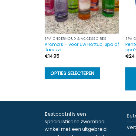
 ACCESSOIRES
SPA ONDERHOUD & ACCESSOIRES
SPA 
Aroma’s – voor uw Hottub, Spa of
Pent
 Mini Vac
Jacuzzi
spa’
€
14.95
€
24
Dit
GEN AAN
OPTIES SELECTEREN
product
LWAGEN
heeft
meerdere
variaties.
Deze
Bestpool.nl is een
Bet
optie
specialistische zwembad
kan
Ver
winkel met een uitgebreid
gekozen