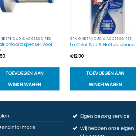
ONDERHOUD & ACCESSOIRES
SPA ONDERHOUD & ACCESSOIRES
air chloordispenser voor
Lo Chlor Spa & Hottub cleane
s
.50
€
12.00
TOEVOEGEN AAN
TOEVOEGEN AAN
WINKELWAGEN
WINKELWAGEN
alen
Eigen bezorg service
zendinformatie
Wij hebben onze eigen
showroom