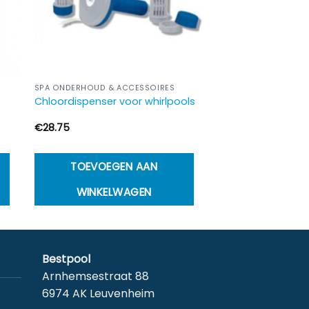
SPA ONDERHOUD & ACCESSOIRES
r
Chloordispenser voor whirlpools
€
28.75
TOEVOEGEN AAN
WINKELWAGEN
Bestpool
Arnhemsestraat 88
6974 AK Leuvenheim