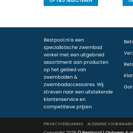
GEN AAN
OPTIES SELECTEREN
O
product
LWAGEN
heeft
meerdere
variaties.
Deze
Bestpool.nl is een
Bet
optie
specialistische zwembad
kan
Ver
winkel met een uitgebreid
gekozen
assortiment aan producten
Ret
worden
op het gebied van
op
Kla
zwembaden &
de
zwembadaccessoires. Wij
productpagi
Gar
streven naar een uitstekende
klantenservice en
competitieve prijzen.
PRIVACYVERKLARING
ALGEMENE VOORWAARD
Copyright 2026
© Bestpool | Ontwerp & re