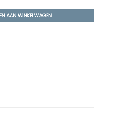
r opzetzwembad aantal
EN AAN WINKELWAGEN