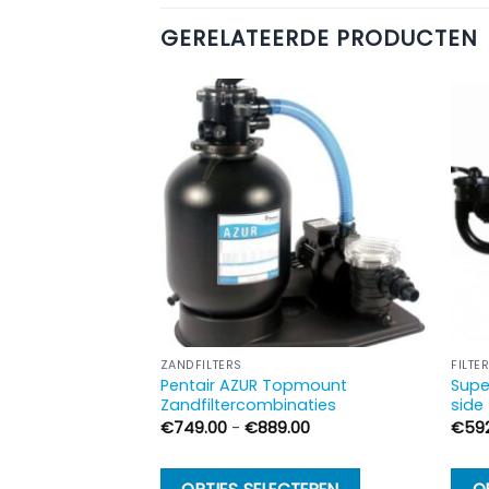
GERELATEERDE PRODUCTEN
ZANDFILTERS
FILTE
Pentair AZUR Topmount
Supe
Zandfiltercombinaties
side 
Prijsklasse:
€
749.00
-
€
889.00
€
59
€749.00
tot
€889.00
Dit