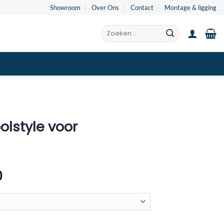
Showroom
Over Ons
Contact
Montage & ligging
Zoeken
naar:
olstyle voor
Prijsklasse:
0
€470.00
tot
€495.00