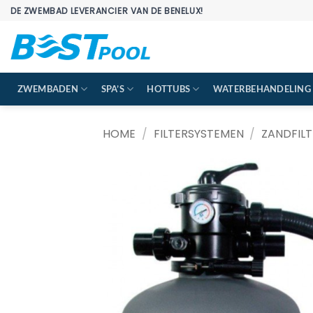
Ga
DE ZWEMBAD LEVERANCIER VAN DE BENELUX!
naar
inhoud
ZWEMBADEN
SPA’S
HOTTUBS
WATERBEHANDELING
HOME
/
FILTERSYSTEMEN
/
ZANDFILT