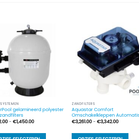
RSYSTEMEN
ZANDFILTERS
rPool gelamineerd polyester
Aquastar Comfort
zandfilters
Omschakelkleppen Automati
Prijsklasse:
Prijsklass
2.00
-
€
1,450.00
€
3,261.00
-
€
3,342.00
€592.00
€3,261.00
tot
tot
€1,450.00
€3,342.0
Dit
Di