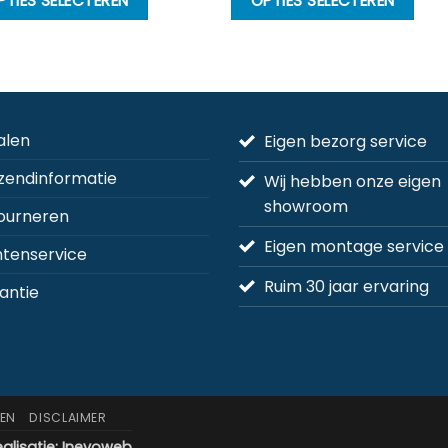
PTIES SELECTEREN
OPTIES SELECTEREN
product
pr
heeft
he
meerdere
m
variaties.
va
Deze
D
alen
Eigen bezorg service
optie
op
kan
k
zendinformatie
Wij hebben onze eigen
gekozen
g
showroom
ourneren
worden
w
op
o
Eigen montage service
ntenservice
de
d
Ruim 30 jaar ervaring
na
productpagina
pr
antie
EN
DISCLAIMER
alisatie:
Inevoweb