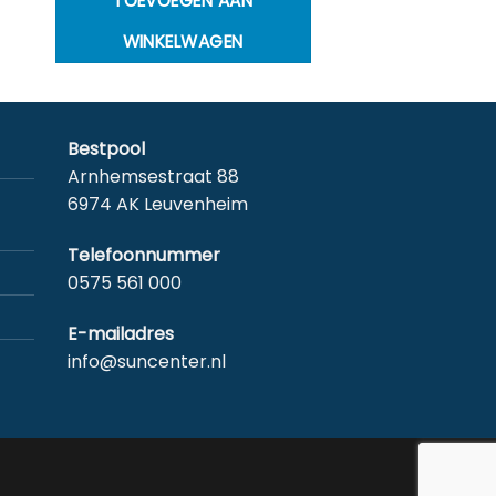
TOEVOEGEN AAN
oduct
WINKELWAGEN
eft
eerdere
riaties.
eze
Bestpool
tie
Arnhemsestraat 88
an
6974 AK Leuvenheim
ekozen
orden
Telefoonnummer
p
0575 561 000
e
oductpagina
E-mailadres
info@suncenter.nl