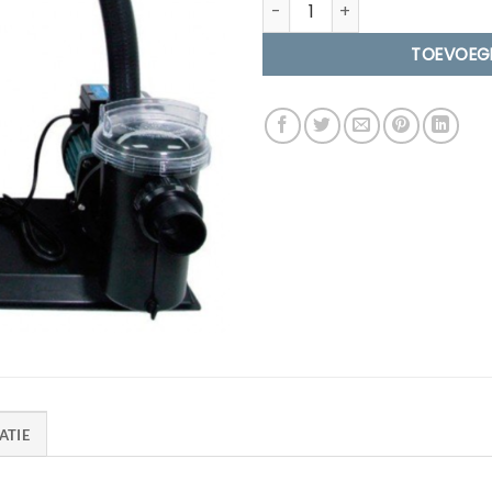
Zandfilterset Poolstyle voo
TOEVOEG
ATIE