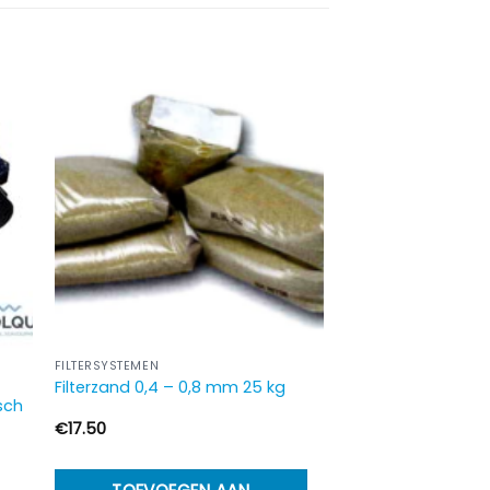
FILTERSYSTEMEN
Filterzand 0,4 – 0,8 mm 25 kg
sch
e:
€
17.50
0
t