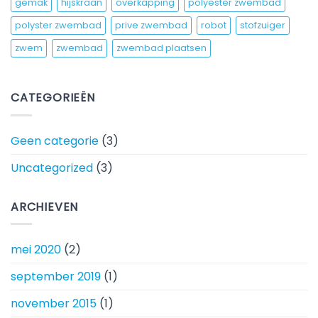
gemak
hijskraan
overkapping
polyester zwembad
polyster zwembad
prive zwembad
robot
stofzuiger
zwem
zwembad
zwembad plaatsen
CATEGORIEËN
Geen categorie
(3)
Uncategorized
(3)
ARCHIEVEN
mei 2020
(2)
september 2019
(1)
november 2015
(1)