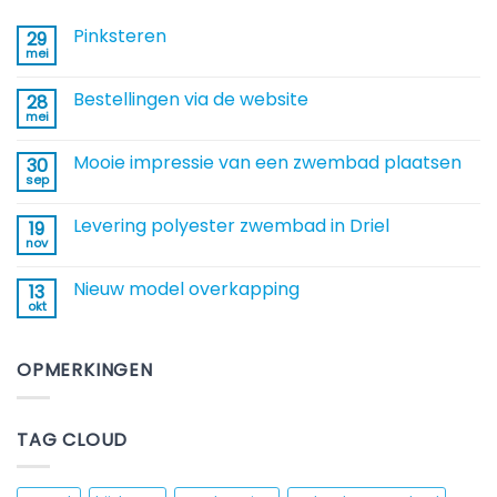
Pinksteren
29
mei
Geen
reacties
op
Bestellingen via de website
28
Pinksteren
mei
Geen
reacties
op
Mooie impressie van een zwembad plaatsen
30
Bestellingen
via
sep
Geen
de
reacties
website
op
Levering polyester zwembad in Driel
19
Mooie
impressie
nov
Geen
van
reacties
een
op
zwembad
Nieuw model overkapping
13
Levering
plaatsen
polyester
okt
Geen
zwembad
reacties
in
op
Driel
Nieuw
OPMERKINGEN
model
overkapping
TAG CLOUD