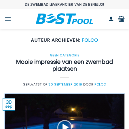
Ga
DE ZWEMBAD LEVERANCIER VAN DE BENELUX!
naar
inhoud
AUTEUR ARCHIEVEN:
FOLCO
GEEN CATEGORIE
Mooie impressie van een zwembad
plaatsen
GEPLAATST OP
30 SEPTEMBER 2019
DOOR
FOLCO
30
sep