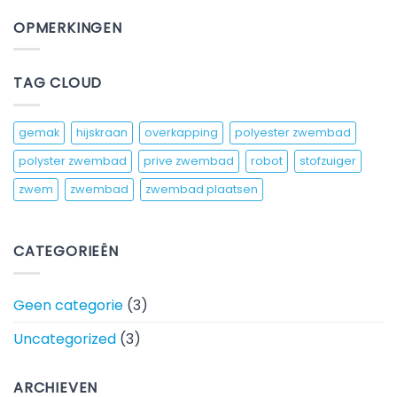
op
Driel
Nieuw
OPMERKINGEN
model
overkapping
TAG CLOUD
gemak
hijskraan
overkapping
polyester zwembad
polyster zwembad
prive zwembad
robot
stofzuiger
zwem
zwembad
zwembad plaatsen
CATEGORIEËN
Geen categorie
(3)
Uncategorized
(3)
ARCHIEVEN