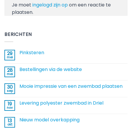
Je moet
ingelogd zijn op
om een reactie te
plaatsen.
BERICHTEN
Pinksteren
29
mei
Geen
reacties
op
Bestellingen via de website
28
Pinksteren
mei
Geen
reacties
op
Mooie impressie van een zwembad plaatsen
30
Bestellingen
via
sep
Geen
de
reacties
website
op
Levering polyester zwembad in Driel
19
Mooie
impressie
nov
Geen
van
reacties
een
op
zwembad
Nieuw model overkapping
13
Levering
plaatsen
polyester
okt
Geen
zwembad
reacties
in