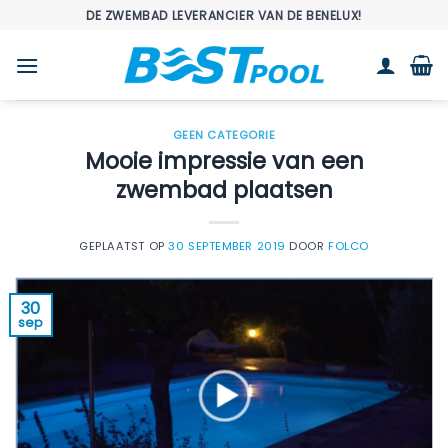
Ga
DE ZWEMBAD LEVERANCIER VAN DE BENELUX!
naar
inhoud
GEEN CATEGORIE
Mooie impressie van een
zwembad plaatsen
GEPLAATST OP
30 SEPTEMBER 2019
DOOR
FOLCO
30
sep