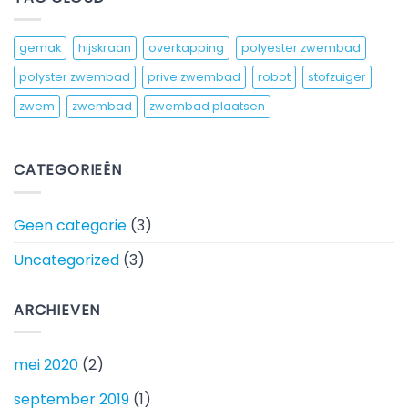
gemak
hijskraan
overkapping
polyester zwembad
polyster zwembad
prive zwembad
robot
stofzuiger
zwem
zwembad
zwembad plaatsen
CATEGORIEËN
Geen categorie
(3)
Uncategorized
(3)
ARCHIEVEN
mei 2020
(2)
september 2019
(1)