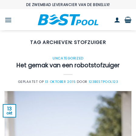
Ga
DE ZWEMBAD LEVERANCIER VAN DE BENELUX!
naar
inhoud
TAG ARCHIEVEN:
STOFZUIGER
UNCATEGORIZED
Het gemak van een robotstofzuiger
GEPLAATST OP
13 OKTOBER 2015
DOOR
123BESTPOOL123
13
okt