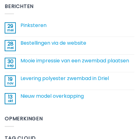
BERICHTEN
Pinksteren
29
mei
Geen
reacties
op
Bestellingen via de website
28
Pinksteren
mei
Geen
reacties
op
Mooie impressie van een zwembad plaatsen
30
Bestellingen
via
sep
Geen
de
reacties
website
op
Levering polyester zwembad in Driel
19
Mooie
impressie
nov
Geen
van
reacties
een
op
zwembad
Nieuw model overkapping
13
Levering
plaatsen
polyester
okt
Geen
zwembad
reacties
in
op
Driel
Nieuw
OPMERKINGEN
model
overkapping
TAG CLOUD