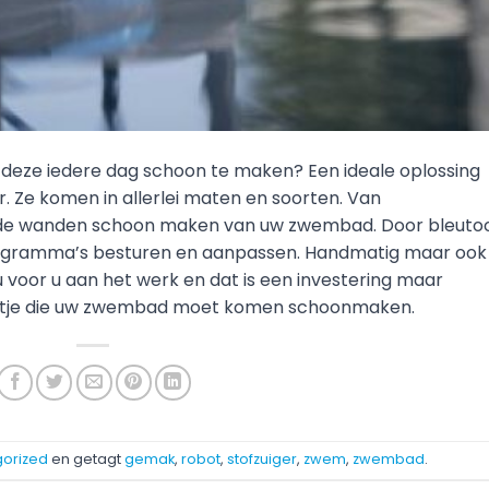
deze iedere dag schoon te maken? Een ideale oplossing
er. Ze komen in allerlei maten en soorten. Van
k de wanden schoon maken van uw zwembad. Door bleuto
 programma’s besturen en aanpassen. Handmatig maar ook
u voor u aan het werk en dat is een investering maar
netje die uw zwembad moet komen schoonmaken.
orized
en getagt
gemak
,
robot
,
stofzuiger
,
zwem
,
zwembad
.