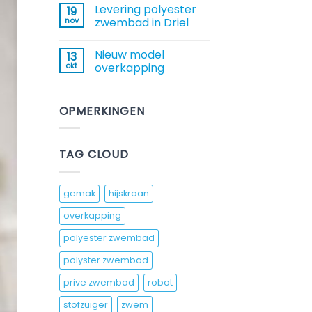
reacties
Levering polyester
19
op
Mooie
nov
zwembad in Driel
impressie
van
Geen
een
reacties
Nieuw model
13
zwembad
op
plaatsen
Levering
okt
overkapping
polyester
zwembad
Geen
in
reacties
Driel
op
OPMERKINGEN
Nieuw
model
overkapping
TAG CLOUD
gemak
hijskraan
overkapping
polyester zwembad
polyster zwembad
prive zwembad
robot
stofzuiger
zwem