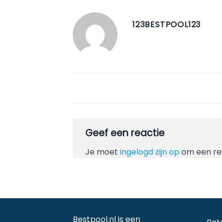
123BESTPOOL123
Geef een reactie
Je moet
ingelogd zijn op
om een rea
Bestpool.nl is een