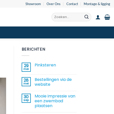
Showroom
Over Ons
Contact
Montage & ligging
Zoeken
naar:
BERICHTEN
Pinksteren
29
mei
Geen
reacties
op
Bestellingen via de
28
Pinksteren
mei
website
Geen
reacties
Mooie impressie van
30
op
Bestellingen
sep
een zwembad
via
plaatsen
de
website
Geen