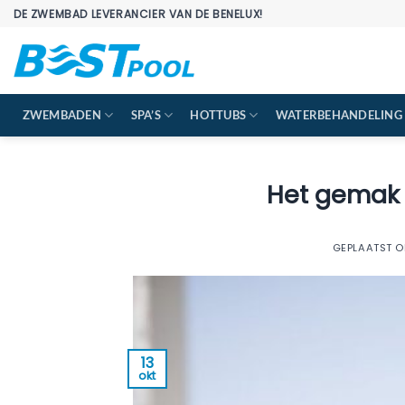
Ga
DE ZWEMBAD LEVERANCIER VAN DE BENELUX!
naar
inhoud
ZWEMBADEN
SPA’S
HOTTUBS
WATERBEHANDELING
Het gemak 
GEPLAATST 
13
okt