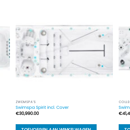
ZWEMSPA'S
COLLE
Swimspa Spirit incl. Cover
Swims
€
30,990.00
€
41,
TOEVOEGEN AAN WINKELWAGEN
TO