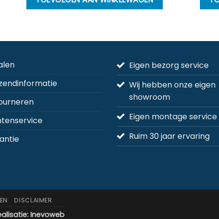
alen
Eigen bezorg service
zendinformatie
Wij hebben onze eigen
showroom
ourneren
Eigen montage service
ntenservice
Ruim 30 jaar ervaring
antie
EN
DISCLAIMER
alisatie:
Inevoweb