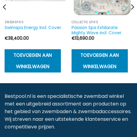
ZWEMSPA'S
COLLECTIE SPA'S
Passion Spa Exhilarate
Swimspa Energy Incl. Cover
Mighty Wave incl. Cover
€
38,400.00
€
13,690.00
TOEVOEGEN AAN
TOEVOEGEN AAN
WINKELWAGEN
WINKELWAGEN
Bestpool.nl is een specialistische zwembad winkel
met een uitgebreid assortiment aan producten op
het gebied van zwembaden & zwembadaccessoires.
Wij streven naar een uitstekende klantenservice en
competitieve prijzen.