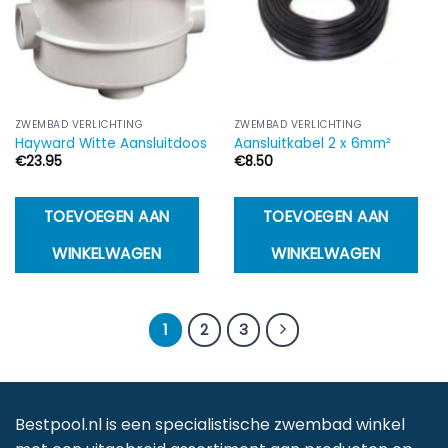
g
w
o
d
p
ZWEMBAD VERLICHTING
ZWEMBAD VERLICHTING
Hayward Witte Aansluitdoos
Aansluitkabel 2 x 6mm²
€
23.95
€
8.50
TOEVOEGEN AAN
TOEVOEGEN AAN
WINKELWAGEN
WINKELWAGEN
1
2
3
Bestpool.nl is een specialistische zwembad winkel