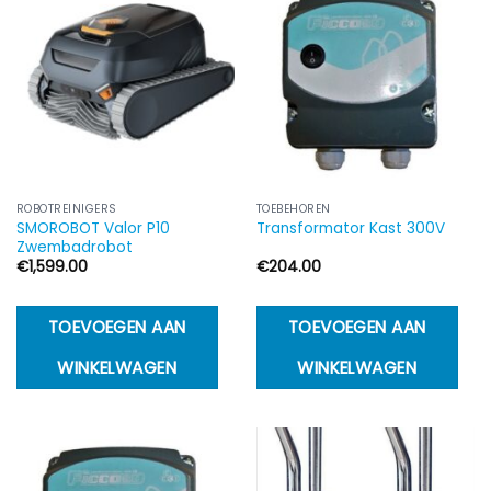
ROBOTREINIGERS
TOEBEHOREN
SMOROBOT Valor P10
Transformator Kast 300V
Zwembadrobot
€
1,599.00
€
204.00
TOEVOEGEN AAN
TOEVOEGEN AAN
WINKELWAGEN
WINKELWAGEN