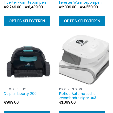
Inverter warmtepompen
Inverter Warmtepompen
Prijsklasse:
Prijsklass
€
2,749.00
-
€
8,439.00
€
2,399.00
-
€
4,550.00
€2,749.00
€2,399.
tot
tot
€8,439.00
€4,550.
Dit
Di
OPTIES SELECTEREN
OPTIES SELECTEREN
product
p
heeft
h
meerdere
m
variaties.
va
Deze
D
optie
op
kan
k
gekozen
g
worden
w
op
o
de
d
ROBOTREINIGERS
ROBOTREINIGERS
Flotide Automatische
Dolphin Liberty 200
productpagina
p
Zwembadreiniger XR3
€
999.00
€
1,099.00