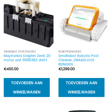
ZWEMBAD STOFZUIGERS
ROBOTREINIGERS
Maytronics Dolphin Zenit 20
SmoRobot Robotic Pool
motor unit 9995382-ASSY
Cleaner, DRAADLOOS
REINIGEN
€
450.00
€
1,299.00
TOEVOEGEN AAN
TOEVOEGEN AAN
WINKELWAGEN
WINKELWAGEN