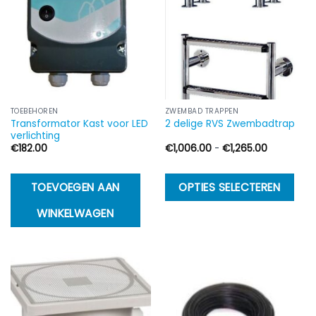
TOEBEHOREN
ZWEMBAD TRAPPEN
Transformator Kast voor LED
2 delige RVS Zwembadtrap
verlichting
Prijsklasse
€
182.00
€
1,006.00
-
€
1,265.00
€1,006.00
tot
€1,265.00
Di
TOEVOEGEN AAN
OPTIES SELECTEREN
p
WINKELWAGEN
h
m
va
D
op
k