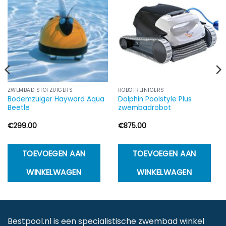
ZWEMBAD STOFZUIGERS
ROBOTREINIGERS
Bodemzuiger Hayward Aqua
Dolphin Poolstyle Plus
Beetle
zwembadrobot
€
299.00
€
875.00
TOEVOEGEN AAN
TOEVOEGEN AAN
WINKELWAGEN
WINKELWAGEN
Bestpool.nl is een specialistische zwembad winkel