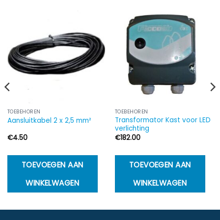
TOEBEHOREN
TOEBEHOREN
Transformator Kast voor LED
Aansluitkabel 2 x 2,5 mm²
verlichting
€
4.50
€
182.00
TOEVOEGEN AAN
TOEVOEGEN AAN
WINKELWAGEN
WINKELWAGEN