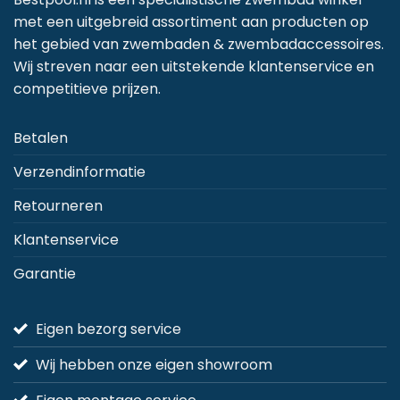
optie
met een uitgebreid assortiment aan producten op
kan
het gebied van zwembaden & zwembadaccessoires.
gekozen
Wij streven naar een uitstekende klantenservice en
worden
competitieve prijzen.
op
de
Betalen
productpagina
Verzendinformatie
Retourneren
Klantenservice
Garantie
Eigen bezorg service
Wij hebben onze eigen showroom