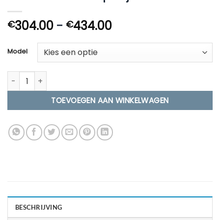
Prijsklasse:
304.00
-
434.00
€
€
€304.00
tot
Model
€434.00
RVS Zwembadtrap Wijd aantal
TOEVOEGEN AAN WINKELWAGEN
BESCHRIJVING