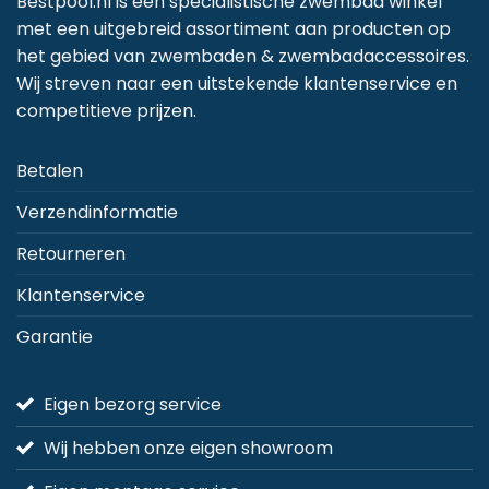
Bestpool.nl is een specialistische zwembad winkel
optie
optie
op
met een uitgebreid assortiment aan producten op
kan
kan
k
het gebied van zwembaden & zwembadaccessoires.
gekozen
gekozen
g
Wij streven naar een uitstekende klantenservice en
worden
worden
w
competitieve prijzen.
op
op
o
de
de
d
Betalen
productpagina
productpagina
p
Verzendinformatie
Retourneren
Klantenservice
Garantie
Eigen bezorg service
Wij hebben onze eigen showroom