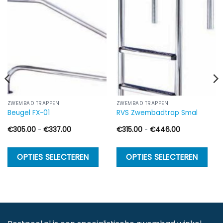
ZWEMBAD TRAPPEN
ZWEMBAD TRAPPEN
Beugel FX-01
RVS Zwembadtrap Smal
Prijsklasse:
Prijsklasse:
€
305.00
-
€
337.00
€
315.00
-
€
446.00
€305.00
€315.00
tot
tot
€337.00
€446.00
Dit
Dit
Di
OPTIES SELECTEREN
OPTIES SELECTEREN
product
product
p
heeft
heeft
h
meerdere
meerdere
m
variaties.
variaties.
va
Deze
Deze
D