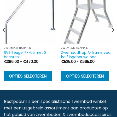
ZWEMBAD TRAPPEN
ZWEMBAD TRAPPEN
RVS Beugel FX-05 met 2
Zwembadtrap A-frame voor
bochten
half ingebouwd bad
Prijsklasse:
Prijsklasse:
€
396.00
-
€
470.00
€
525.00
-
€
565.00
€396.00
€525.00
tot
tot
€470.00
€565.00
Dit
Di
OPTIES SELECTEREN
OPTIES SELECTEREN
product
p
heeft
h
meerdere
m
variaties.
va
Bestpool.nl is een specialistische zwembad winkel
Deze
D
met een uitgebreid assortiment aan producten op
optie
op
het gebied van zwembaden & zwembadaccessoires.