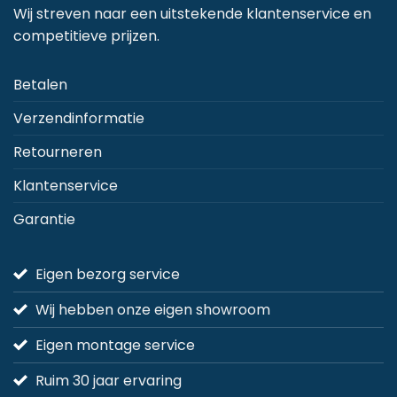
kan
k
Wij streven naar een uitstekende klantenservice en
gekozen
g
competitieve prijzen.
worden
w
op
o
Betalen
de
d
Verzendinformatie
productpagina
p
Retourneren
Klantenservice
Garantie
Eigen bezorg service
Wij hebben onze eigen showroom
Eigen montage service
Ruim 30 jaar ervaring