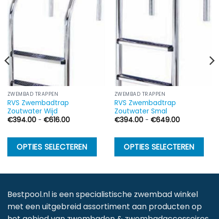
ZWEMBAD TRAPPEN
ZWEMBAD TRAPPEN
RVS Zwembadtrap
RVS Zwembadtrap
Zoutwater Wijd
Zoutwater Smal
Prijsklasse:
Prijsklasse:
€
394.00
-
€
616.00
€
394.00
-
€
649.00
€394.00
€394.00
tot
tot
€616.00
€649.00
Dit
Dit
Di
OPTIES SELECTEREN
OPTIES SELECTEREN
product
product
p
heeft
heeft
h
meerdere
meerdere
m
variaties.
variaties.
va
Bestpool.nl is een specialistische zwembad winkel
Deze
Deze
D
met een uitgebreid assortiment aan producten op
optie
optie
op
het gebied van zwembaden & zwembadaccessoires.