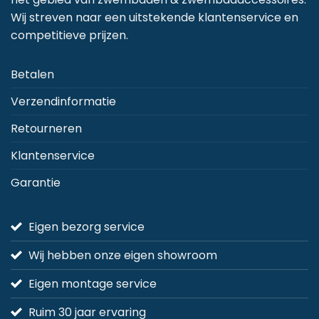
kan
kan
k
Wij streven naar een uitstekende klantenservice en
gekozen
gekozen
g
competitieve prijzen.
worden
worden
w
op
op
o
Betalen
de
de
d
Verzendinformatie
productpagina
productpagina
p
Retourneren
Klantenservice
Garantie
Eigen bezorg service
Wij hebben onze eigen showroom
Eigen montage service
Ruim 30 jaar ervaring