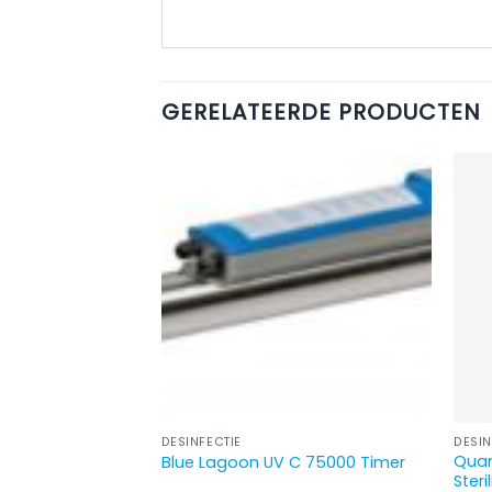
GERELATEERDE PRODUCTEN
DESINFECTIE
DESIN
liteit plus
Quan
Blue Lagoon UV C 75000 Timer
Steri