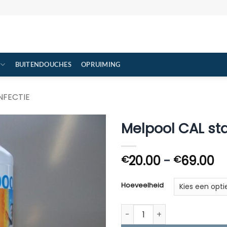
BUITENDOUCHES
OPRUIMING
NFECTIE
Melpool CAL sta
Pr
20.00
-
69.00
€
€
€
to
Hoeveelheid
€
Melpool CAL stabilisator aan