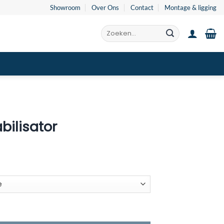
Showroom
Over Ons
Contact
Montage & ligging
Zoeken
naar:
bilisator
ijsklasse:
20.00
t
69.00
tal