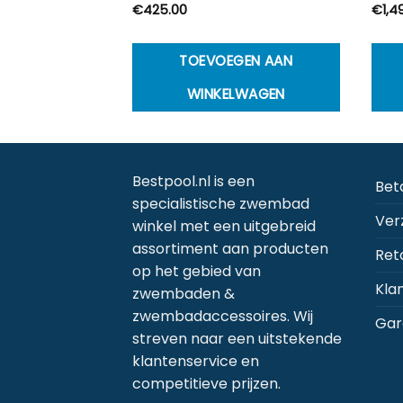
rijsklasse:
€
425.00
€
1,4
€10.65
ot
€29.00
Dit
CTEREN
TOEVOEGEN AAN
product
WINKELWAGEN
heeft
meerdere
variaties.
Deze
Bestpool.nl is een
Bet
optie
specialistische zwembad
kan
Ver
winkel met een uitgebreid
gekozen
assortiment aan producten
Ret
worden
op het gebied van
op
Kla
zwembaden &
de
zwembadaccessoires. Wij
productpagina
Gar
streven naar een uitstekende
klantenservice en
competitieve prijzen.