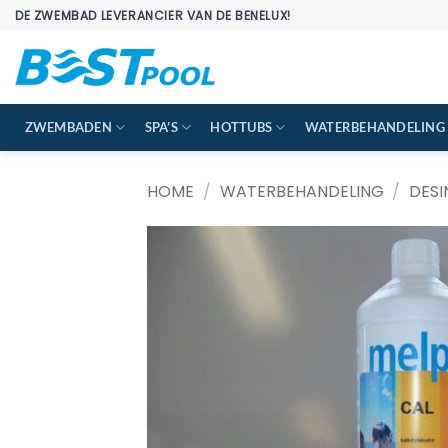
Ga
DE ZWEMBAD LEVERANCIER VAN DE BENELUX!
naar
inhoud
ZWEMBADEN
SPA’S
HOTTUBS
WATERBEHANDELING
HOME
/
WATERBEHANDELING
/
DESI