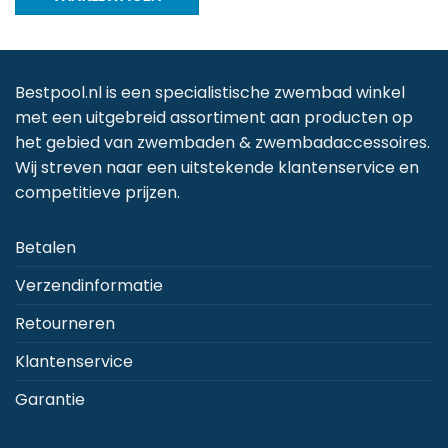
h
m
va
D
Bestpool.nl is een specialistische zwembad winkel
op
met een uitgebreid assortiment aan producten op
k
het gebied van zwembaden & zwembadaccessoires.
g
Wij streven naar een uitstekende klantenservice en
w
competitieve prijzen.
o
d
Betalen
p
Verzendinformatie
Retourneren
Klantenservice
Garantie