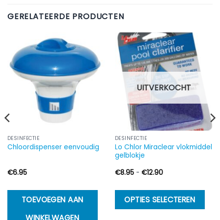
GERELATEERDE PRODUCTEN
UITVERKOCHT
DESINFECTIE
DESINFECTIE
Lo Chlor Miraclear vlokmiddel
Chloordispenser eenvoudig
gelblokje
Prijsklasse:
€
6.95
€
8.95
-
€
12.90
€8.95
tot
€12.90
Di
TOEVOEGEN AAN
OPTIES SELECTEREN
p
WINKELWAGEN