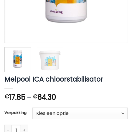
Melpool ICA chloorstabilisator
Prijsklasse:
17.85
-
64.30
€
€
€17.85
tot
Verpakking
€64.30
Melpool ICA chloorstabilisator aantal