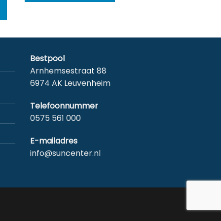
product
heeft
meerdere
variaties.
Deze
Bestpool
optie
Arnhemsestraat 88
kan
6974 AK Leuvenheim
gekozen
worden
Telefoonnummer
op
0575 561 000
de
productpagina
E-mailadres
info@suncenter.nl