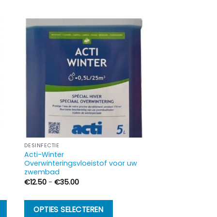
DESINFECTIE
Acti-Winter
Overwinteringsvloeistof voor uw
zwembad
Prijsklasse:
€
12.50
-
€
35.00
€12.50
tot
€35.00
Dit
OPTIES SELECTEREN