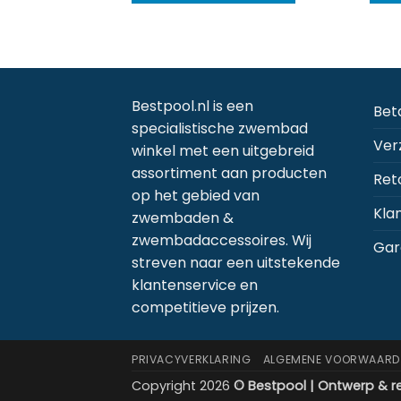
product
LWAGEN
heeft
meerdere
variaties.
Deze
Bestpool.nl is een
Bet
optie
specialistische zwembad
kan
Ver
winkel met een uitgebreid
gekozen
assortiment aan producten
Ret
worden
op het gebied van
op
Kla
zwembaden &
de
zwembadaccessoires. Wij
productpagi
Gar
streven naar een uitstekende
klantenservice en
competitieve prijzen.
PRIVACYVERKLARING
ALGEMENE VOORWAARD
Copyright 2026
© Bestpool | Ontwerp & re