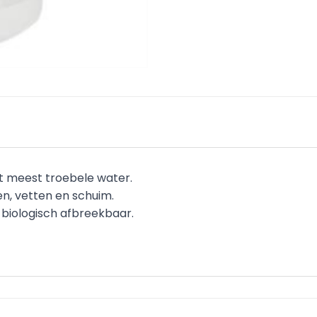
t meest troebele water.
en, vetten en schuim.
en biologisch afbreekbaar.