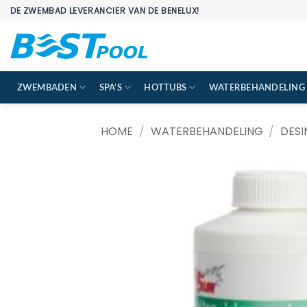
Ga
DE ZWEMBAD LEVERANCIER VAN DE BENELUX!
naar
inhoud
ZWEMBADEN
SPA’S
HOTTUBS
WATERBEHANDELING
HOME
/
WATERBEHANDELING
/
DESI