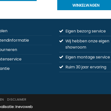
product
WINKELWAGEN
heeft
meerdere
variaties.
Deze
alen
Eigen bezorg service
optie
kan
zendinformatie
Wij hebben onze eigen
gekozen
showroom
ourneren
worden
op
Eigen montage service
ntenservice
de
Ruim 30 jaar ervaring
na
productpagina
antie
EN
DISCLAIMER
alisatie:
Inevoweb