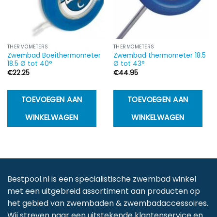
THERMOMETERS
THERMOMETERS
Zwembad Boeithermometer
Zwembad thermometer 18.5
18.5 Ø tot 40°
Ø tot 43°
€
22.25
€
44.95
TOEVOEGEN AAN
TOEVOEGEN AAN
WINKELWAGEN
WINKELWAGEN
Bestpool.nl is een specialistische zwembad winkel
met een uitgebreid assortiment aan producten op
het gebied van zwembaden & zwembadaccessoires.
Wij streven naar een uitstekende klantenservice en