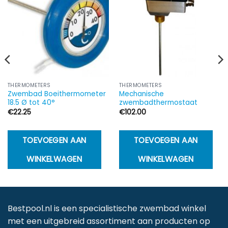
THERMOMETERS
THERMOMETERS
Zwembad Boeithermometer
Mechanische
18.5 Ø tot 40°
zwembadthermostaat
€
22.25
€
102.00
TOEVOEGEN AAN
TOEVOEGEN AAN
WINKELWAGEN
WINKELWAGEN
Bestpool.nl is een specialistische zwembad winkel
met een uitgebreid assortiment aan producten op