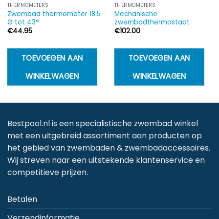
THERMOMETERS
THERMOMETERS
Zwembad thermometer 18.5
Mechanische
Ø tot 43°
zwembadthermostaat
€
44.95
€
102.00
TOEVOEGEN AAN
TOEVOEGEN AAN
WINKELWAGEN
WINKELWAGEN
Bestpool.nl is een specialistische zwembad winkel
met een uitgebreid assortiment aan producten op
het gebied van zwembaden & zwembadaccessoires.
Wij streven naar een uitstekende klantenservice en
competitieve prijzen.
Betalen
Verzendinformatie