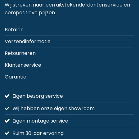
gekozen
Wij streven naar een uitstekende klantenservice en
worden
competitieve prijzen.
op
de
Betalen
productpagina
Verzendinformatie
Retourneren
Klantenservice
Garantie
Eigen bezorg service
Wij hebben onze eigen showroom
Eigen montage service
Ruim 30 jaar ervaring