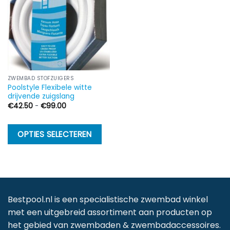
ZWEMBAD STOFZUIGERS
Poolstyle Flexibele witte
drijvende zuigslang
Prijsklasse:
€
42.50
-
€
99.00
€42.50
tot
€99.00
Dit
OPTIES SELECTEREN
product
heeft
meerdere
variaties.
Deze
Bestpool.nl is een specialistische zwembad winkel
optie
met een uitgebreid assortiment aan producten op
kan
het gebied van zwembaden & zwembadaccessoires.