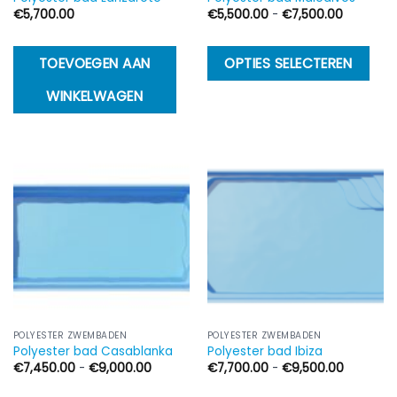
Prijsklass
€
5,700.00
€
5,500.00
-
€
7,500.00
€5,500.0
tot
€7,500.0
Di
TOEVOEGEN AAN
OPTIES SELECTEREN
p
WINKELWAGEN
h
m
va
D
op
k
g
w
o
d
p
POLYESTER ZWEMBADEN
POLYESTER ZWEMBADEN
Polyester bad Casablanka
Polyester bad Ibiza
Prijsklasse:
Prijsklass
€
7,450.00
-
€
9,000.00
€
7,700.00
-
€
9,500.00
€7,450.00
€7,700.
tot
tot