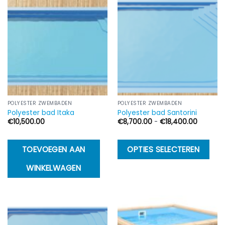
meerdere
m
variaties.
va
Deze
D
optie
op
kan
k
gekozen
g
worden
w
op
o
de
d
POLYESTER ZWEMBADEN
POLYESTER ZWEMBADEN
Polyester bad Itaka
Polyester bad Santorini
productpagina
p
Prijsklas
€
10,500.00
€
8,700.00
-
€
18,400.00
€8,700.
tot
€18,400
Di
TOEVOEGEN AAN
OPTIES SELECTEREN
p
WINKELWAGEN
h
m
va
D
op