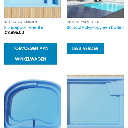
INBOUW ZWEMBADEN
INBOUW ZWEMBADEN
Plungepool Tenerife
Solpool Polypropyleen baden
€
3,995.00
TOEVOEGEN AAN
LEES VERDER
WINKELWAGEN