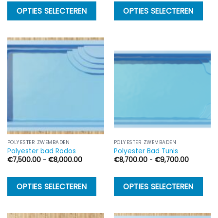
€9,000.00
€9,500.
Dit
Di
OPTIES SELECTEREN
OPTIES SELECTEREN
product
p
heeft
h
meerdere
m
variaties.
va
Deze
D
optie
op
kan
k
gekozen
g
worden
w
op
o
de
d
POLYESTER ZWEMBADEN
POLYESTER ZWEMBADEN
Polyester bad Rodos
Polyester Bad Tunis
productpagina
p
Prijsklasse:
Prijsklass
€
7,500.00
-
€
8,000.00
€
8,700.00
-
€
9,700.00
€7,500.00
€8,700.
tot
tot
€8,000.00
€9,700.
Dit
Di
OPTIES SELECTEREN
OPTIES SELECTEREN
product
p
heeft
h