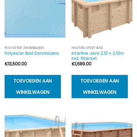
k
g
w
o
d
p
POLYESTER ZWEMBADEN
HOUTEN OPZET BAD
Interline Java 2.10 x 2.10m
Polyester Bad Dominicana
incl. filterset
€
13,500.00
€
1,689.00
TOEVOEGEN AAN
TOEVOEGEN AAN
WINKELWAGEN
WINKELWAGEN