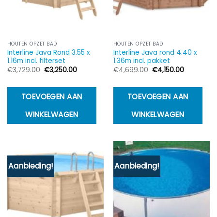
HOUTEN OPZET BAD
HOUTEN OPZET BAD
Interline Java Rond 3.55 x
Interline Java rond 4.40 x
1.16m incl. filterset
1.36m incl. pakket
Oorspronkelijke
Huidige
Oorspronkelijke
Huidige
€
3,729.00
€
3,250.00
€
4,699.00
€
4,150.00
prijs
prijs
prijs
prijs
was:
is:
was:
is:
€3,729.00.
€3,250.00.
€4,699.00.
€4,150.00.
TOEVOEGEN AAN
TOEVOEGEN AAN
WINKELWAGEN
WINKELWAGEN
Aanbieding!
Aanbieding!