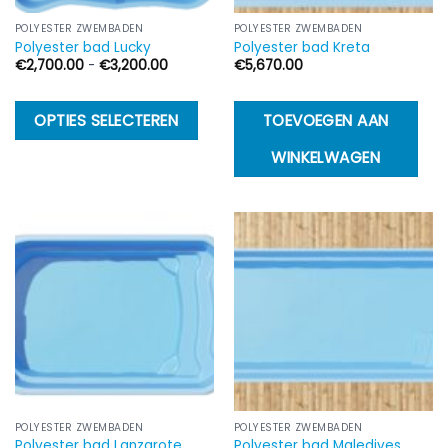
POLYESTER ZWEMBADEN
POLYESTER ZWEMBADEN
Polyester bad Lucky
Polyester bad Kreta
Prijsklasse:
€
2,700.00
-
€
3,200.00
€
5,670.00
€2,700.00
tot
€3,200.00
Dit
OPTIES SELECTEREN
TOEVOEGEN AAN
product
WINKELWAGEN
heeft
meerdere
variaties.
Deze
optie
kan
gekozen
worden
op
de
productpagina
POLYESTER ZWEMBADEN
POLYESTER ZWEMBADEN
Polyester bad Lanzarote
Polyester bad Maledives