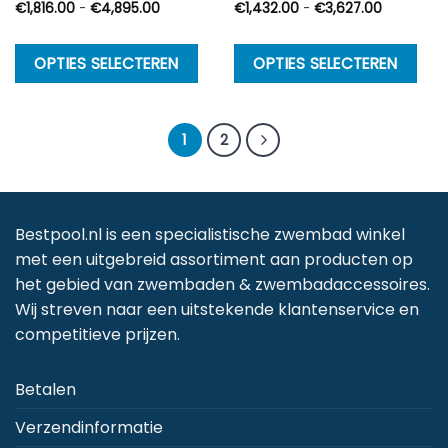
Prijsklasse:
Prijsklasse
€
1,816.00
-
€
4,895.00
€
1,432.00
-
€
3,627.00
€1,816.00
€1,432.00
tot
tot
€4,895.00
€3,627.0
Dit
Di
OPTIES SELECTEREN
OPTIES SELECTEREN
product
p
heeft
h
meerdere
m
1
2
variaties.
va
Deze
D
optie
op
kan
k
Bestpool.nl is een specialistische zwembad winkel
gekozen
g
met een uitgebreid assortiment aan producten op
worden
w
het gebied van zwembaden & zwembadaccessoires.
op
o
Wij streven naar een uitstekende klantenservice en
de
d
competitieve prijzen.
productpagina
p
Betalen
Verzendinformatie