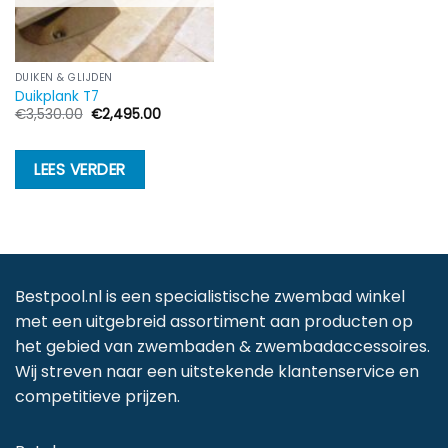
DUIKEN & GLIJDEN
Duikplank T7
Oorspronkelijke
Huidige
€
3,530.00
€
2,495.00
prijs
prijs
was:
is:
€3,530.00.
€2,495.00.
LEES VERDER
Bestpool.nl is een specialistische zwembad winkel
met een uitgebreid assortiment aan producten op
het gebied van zwembaden & zwembadaccessoires.
Wij streven naar een uitstekende klantenservice en
competitieve prijzen.