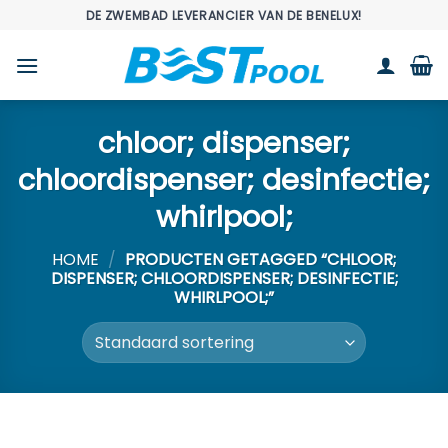
Ga
DE ZWEMBAD LEVERANCIER VAN DE BENELUX!
naar
inhoud
chloor; dispenser;
chloordispenser; desinfectie;
whirlpool;
HOME
/
PRODUCTEN GETAGGED “CHLOOR;
DISPENSER; CHLOORDISPENSER; DESINFECTIE;
WHIRLPOOL;”