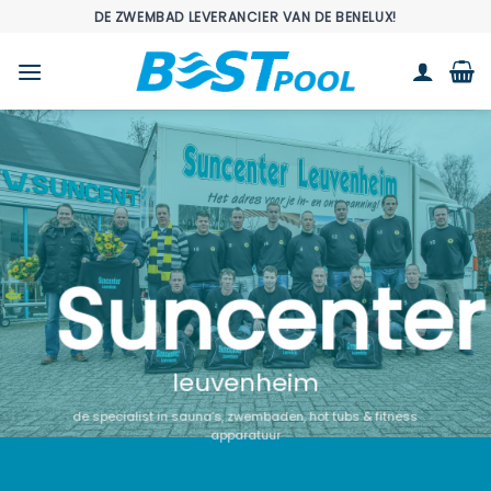
Ga
DE ZWEMBAD LEVERANCIER VAN DE BENELUX!
naar
inhoud
Suncenter
leuvenheim
de specialist in sauna’s, zwembaden, hot tubs & fitness
apparatuur