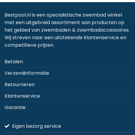
variaties.
variaties.
Deze
Deze
Bestpool.nl is een specialistische zwembad winkel
optie
optie
met een uitgebreid assortiment aan producten op
kan
kan
het gebied van zwembaden & zwembadaccessoires.
gekozen
gekozen
Wij streven naar een uitstekende klantenservice en
worden
worden
competitieve prijzen.
op
op
de
de
Betalen
productpagina
productpagina
Verzendinformatie
Retourneren
Klantenservice
Garantie
Eigen bezorg service