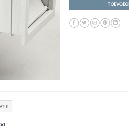
TOEVOEG
ATIE
ad