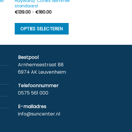
er
Hayward/ Cofies skimmer
standaard
Prijsklasse:
€
139.00
-
€
180.00
€139.00
tot
€180.00
t
Dit
OPTIES SELECTEREN
oduct
product
eft
heeft
eerdere
meerdere
riaties.
variaties.
Bestpool
eze
Deze
Arnhemsestraat 88
tie
optie
6974 AK Leuvenheim
an
kan
ekozen
gekozen
Telefoonnummer
orden
worden
0575 561 000
p
op
E-mailadres
e
de
info@suncenter.nl
oductpagina
productpagina