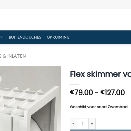
BUITENDOUCHES
OPRUIMING
 & INLATEN
Flex skimmer v
Pr
79.00
-
127.00
€
€
€
to
Geschikt voor soort Zwembad
€
Flex skimmer voor inbouwba