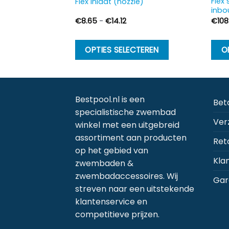
Flex
Flex inlaat (nozzle)
inb
Prijsklasse:
€
8.65
-
€
14.12
€
108
€8.65
tot
€14.12
Dit
OPTIES SELECTEREN
O
product
heeft
meerdere
variaties.
Bestpool.nl is een
Bet
Deze
specialistische zwembad
Ver
optie
winkel met een uitgebreid
kan
assortiment aan producten
Ret
gekozen
op het gebied van
worden
Kla
zwembaden &
op
zwembadaccessoires. Wij
Gar
de
streven naar een uitstekende
productpagi
klantenservice en
competitieve prijzen.