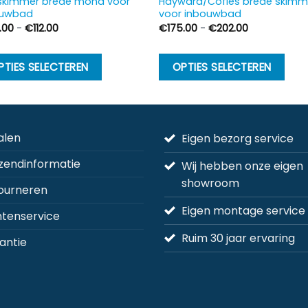
 skimmer brede mond voor
Hayward/Cofies brede skimm
ouwbad
voor inbouwbad
Prijsklasse:
Prijsklasse:
.00
-
€
112.00
€
175.00
-
€
202.00
€108.00
€175.00
tot
tot
€112.00
€202.00
Dit
Di
PTIES SELECTEREN
OPTIES SELECTEREN
product
pr
heeft
he
meerdere
m
variaties.
va
alen
Eigen bezorg service
Deze
D
zendinformatie
optie
op
Wij hebben onze eigen
kan
k
showroom
ourneren
gekozen
g
Eigen montage service
worden
w
ntenservice
op
o
Ruim 30 jaar ervaring
antie
de
d
na
productpagina
pr