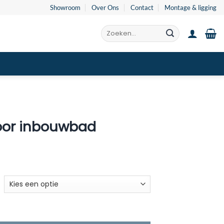
Showroom
Over Ons
Contact
Montage & ligging
Zoeken
naar:
oor inbouwbad
ijsklasse:
79.00
t
127.00
d aantal