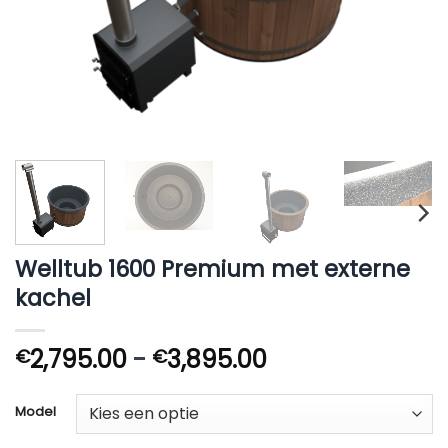
Welltub 1600 Premium met externe
kachel
Prijsklasse:
2,795.00
-
3,895.00
€
€
€2,795.00
tot
Model
€3,895.00