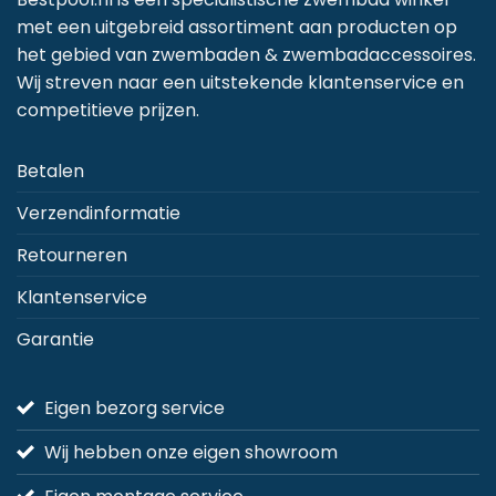
optie
optie
op
met een uitgebreid assortiment aan producten op
kan
kan
k
het gebied van zwembaden & zwembadaccessoires.
gekozen
gekozen
g
Wij streven naar een uitstekende klantenservice en
worden
worden
w
competitieve prijzen.
op
op
o
de
de
d
Betalen
productpagina
productpagina
p
Verzendinformatie
Retourneren
Klantenservice
Garantie
Eigen bezorg service
Wij hebben onze eigen showroom