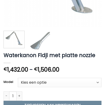
Waterkanon Fidji met platte nozzle
Prijsklasse:
1,432.00
-
1,506.00
€
€
€1,432.00
tot
Model
€1,506.00
Waterkanon Fidji met platte nozzle aantal