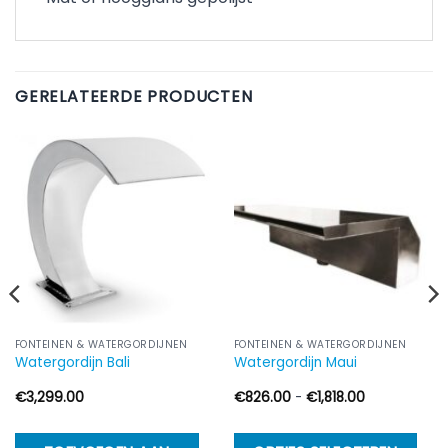
GERELATEERDE PRODUCTEN
FONTEINEN & WATERGORDIJNEN
FONTEINEN & WATERGORDIJNEN
Watergordijn Bali
Watergordijn Maui
Prijsklasse:
€
3,299.00
€
826.00
-
€
1,818.00
€826.00
tot
€1,818.00
Di