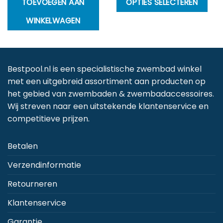
TOEVOEGEN AAN
OPTIES SELECTEREN
p
WINKELWAGEN
h
m
va
D
Bestpool.nl is een specialistische zwembad winkel
op
met een uitgebreid assortiment aan producten op
k
het gebied van zwembaden & zwembadaccessoires.
g
Wij streven naar een uitstekende klantenservice en
w
competitieve prijzen.
o
d
Betalen
p
Verzendinformatie
Retourneren
Klantenservice
Garantie