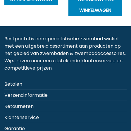
product
WINKELWAGEN
heeft
meerdere
variaties.
Deze
Bestpool.nl is een specialistische zwembad winkel
optie
met een uitgebreid assortiment aan producten op
kan
het gebied van zwembaden & zwembadaccessoires.
gekozen
Wij streven naar een uitstekende klantenservice en
worden
competitieve prijzen.
op
de
Betalen
productpagina
Verzendinformatie
Retourneren
Klantenservice
Garantie