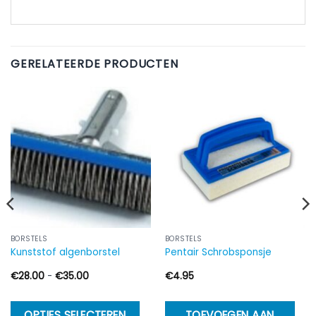
GERELATEERDE PRODUCTEN
BORSTELS
BORSTELS
Kunststof algenborstel
Pentair Schrobsponsje
Prijsklasse:
€
28.00
-
€
35.00
€
4.95
€28.00
tot
€35.00
Dit
OPTIES SELECTEREN
TOEVOEGEN AAN