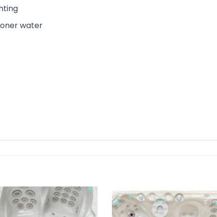
hting
honer water