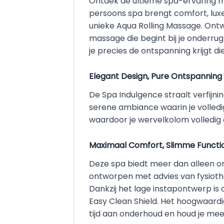
Ontdek de ultieme spa-ervaring m
persoons spa brengt comfort, luxe
unieke Aqua Rolling Massage. Ont
massage die begint bij je onderru
je precies de ontspanning krijgt die 
Elegant Design, Pure Ontspanning
De Spa Indulgence straalt verfijni
serene ambiance waarin je volledi
waardoor je wervelkolom volledig o
Maximaal Comfort, Slimme Functio
Deze spa biedt meer dan alleen on
ontworpen met advies van fysioth
Dankzij het lage instapontwerp is 
Easy Clean Shield. Het hoogwaardig
tijd aan onderhoud en houd je meer