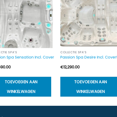
CTIE SPA'S
COLLECTIE SPA'S
ion Spa Sensation Incl. Cover
Passion Spa Desire Incl. Cover!
690.00
€
12,290.00
TOEVOEGEN AAN
TOEVOEGEN AAN
WINKELWAGEN
WINKELWAGEN