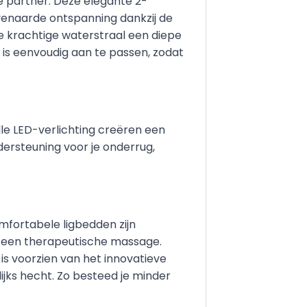
e partner. Deze elegante 2-
ëvenaarde ontspanning dankzij de
e krachtige waterstraal een diepe
 is eenvoudig aan te passen, zodat
lle LED-verlichting creëren een
dersteuning voor je onderrug,
mfortabele ligbedden zijn
n een therapeutische massage.
 is voorzien van het innovatieve
ijks hecht. Zo besteed je minder