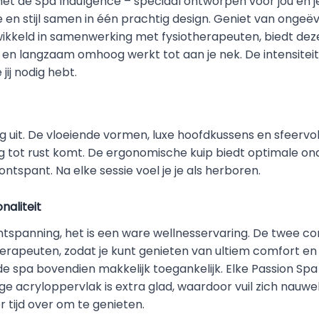
et de Spa Indulgence – speciaal ontworpen voor jou en j
 en stijl samen in één prachtig design. Geniet van onge
wikkeld in samenwerking met fysiotherapeuten, biedt dez
g en langzaam omhoog werkt tot aan je nek. De intensiteit
jij nodig hebt.
ng uit. De vloeiende vormen, luxe hoofdkussens en sfeervo
g tot rust komt. De ergonomische kuip biedt optimale on
ntspant. Na elke sessie voel je je als herboren.
naliteit
tspanning, het is een ware wellnesservaring. De twee co
erapeuten, zodat je kunt genieten van ultiem comfort e
de spa bovendien makkelijk toegankelijk. Elke Passion Spa
e acryloppervlak is extra glad, waardoor vuil zich nauwel
 tijd over om te genieten.