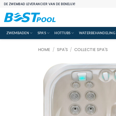
Ga
DE ZWEMBAD LEVERANCIER VAN DE BENELUX!
naar
inhoud
ZWEMBADEN
SPA’S
HOTTUBS
WATERBEHANDELING
HOME
/
SPA'S
/
COLLECTIE SPA'S