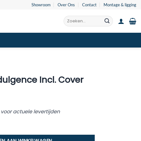
Showroom
Over Ons
Contact
Montage & ligging
Zoeken
naar:
dulgence Incl. Cover
oor actuele levertijden
 Cover aantal
EN AAN WINKELWAGEN