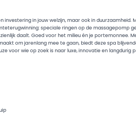
en investering in jouw welzijn, maar ook in duurzaamheid.
teterugwinning: speciale ringen op de massagepomp gen
ienlijk daalt. Goed voor het milieu én je portemonnee. Me
maakt om jarenlang mee te gaan, biedt deze spa blijve
e voor wie op zoek is naar luxe, innovatie en langdurig pl
uip