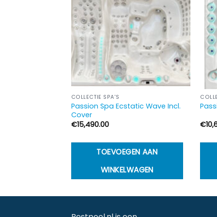
COLLECTIE SPA'S
COLLE
Passion Spa Ecstatic Wave Incl.
re Incl. COVER!!
Pass
Cover
€
15,490.00
€
10,
GEN AAN
TOEVOEGEN AAN
LWAGEN
WINKELWAGEN
Bestpool.nl is een