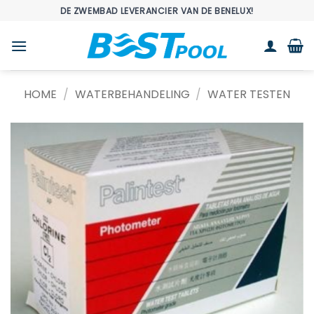
Ga
DE ZWEMBAD LEVERANCIER VAN DE BENELUX!
naar
inhoud
HOME
/
WATERBEHANDELING
/
WATER TESTEN