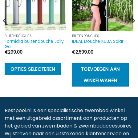
BUITENDOUCHES
BUITENDOUCHES
Formidra buitendouche Jolly
IDEAL Douche KUBA Solar
Go
€
299.00
€
2,599.00
Dit
OPTIES SELECTEREN
TOEVOEGEN AAN
product
WINKELWAGEN
heeft
meerdere
variaties.
Deze
Bestpool.nl is een specialistische zwembad winkel
optie
met een uitgebreid assortiment aan producten op
kan
het gebied van zwembaden & zwembadaccessoires.
gekozen
Wij streven naar een uitstekende klantenservice en
worden