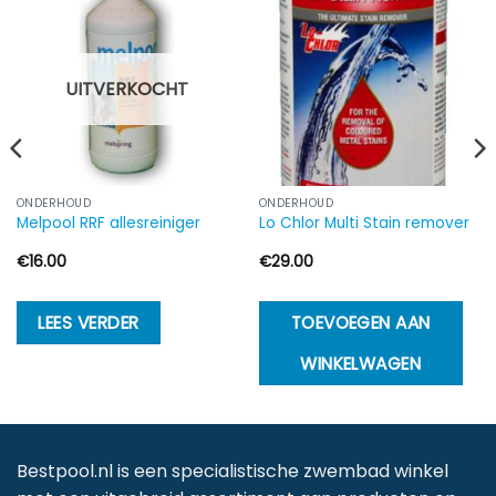
UITVERKOCHT
ONDERHOUD
ONDERHOUD
Melpool RRF allesreiniger
Lo Chlor Multi Stain remover
€
16.00
€
29.00
LEES VERDER
TOEVOEGEN AAN
WINKELWAGEN
Bestpool.nl is een specialistische zwembad winkel